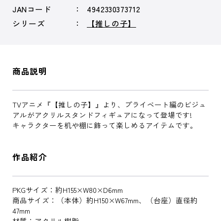
JANコード
4942330373712
シリーズ
【推しの子】
商品説明
TVアニメ『【推しの子】』より、プライベート編のビジュ
アルがアクリルスタンドフィギュアになって登場です!
キャラクターを机や棚に飾って楽しめるアイテムです。
作品紹介
PKGサイズ：約H155×W80×D6mm
商品サイズ：（本体）約H150×W67mm、（台座）直径約
47mm
材質：アクリル樹脂