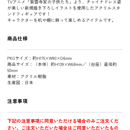
TVアニメ「紫雲寺家の子供たち」より、チャイナドレス姿
が美しい新規描き下ろしイラストを使用したアクリルスタ
ンドフィギュアです！
キャラクターを机や棚に飾って楽しめるアイテムです。
商品仕様
PKGサイズ：約H175×W90×D6mm
商品サイズ：（本体）約H139×W68mm／（台座）直径約
50mm
素材：アクリル樹脂
生産国：日本
注意事項
下記の注意事項に同意いただける場合のみご注文くだ
さい。ご注文いただいた場合はご同意いただいたもの