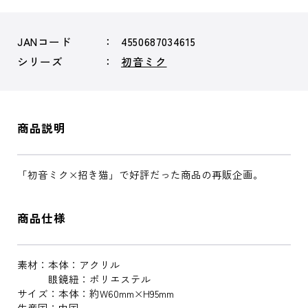
JANコード
4550687034615
シリーズ
初音ミク
商品説明
「初音ミク×招き猫」で好評だった商品の再販企画。
商品仕様
素材：本体：アクリル
眼鏡紐：ポリエステル
サイズ：本体：約W60mm×H95mm
生産国：中国