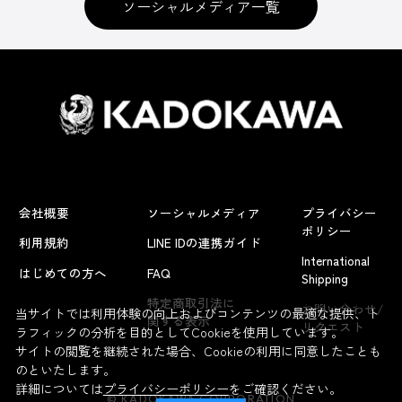
ソーシャルメディア一覧
会社概要
ソーシャルメディア
プライバシー
ポリシー
利用規約
LINE IDの連携ガイド
International
はじめての方へ
FAQ
Shipping
よくあるお問い合わせ
特定商取引法に
お問い合わせ/
当サイトでは利用体験の向上およびコンテンツの最適な提供、ト
関する表示
リクエスト
ラフィックの分析を目的としてCookieを使用しています。
サイトの閲覧を継続された場合、Cookieの利用に同意したことも
のといたします。
詳細については
プライバシーポリシー
をご確認ください。
© KADOKAWA CORPORATION