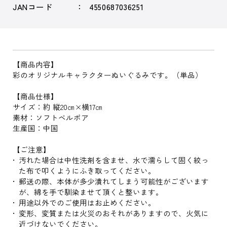
JANコード
4550687036251
【商品内容】
彩のオリジナルキャラクターぬいぐるみです。（単品）
【商品仕様】
サイズ：約 縦20㎝×横17㎝
素材：ソフトベルボア
生産国：中国
【ご注意】
汚れた場合は中性洗剤を含ませ、水で濡らして固く絞っ
た布で叩くようにふき取ってください。
郵送の際、本体が多少潰れてしまう可能性がございます
が、綿を手で馴染ませて頂くと整います。
用途以外でのご使用はお止めください。
変形、変質または火災のおそれがありますので、火気に
近づけないでください。