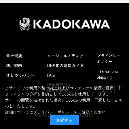
会社概要
ソーシャルメディア
プライバシー
ポリシー
利用規約
LINE IDの連携ガイド
International
はじめての方へ
FAQ
Shipping
よくあるお問い合わせ
特定商取引法に
お問い合わせ/
当サイトでは利用体験の向上およびコンテンツの最適な提供、ト
関する表示
リクエスト
ラフィックの分析を目的としてCookieを使用しています。
サイトの閲覧を継続された場合、Cookieの利用に同意したことも
のといたします。
詳細については
プライバシーポリシー
をご確認ください。
© KADOKAWA CORPORATION
承諾する