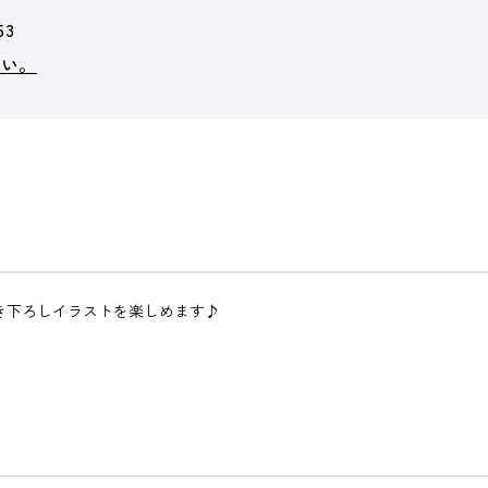
53
ない。
き下ろしイラストを楽しめます♪