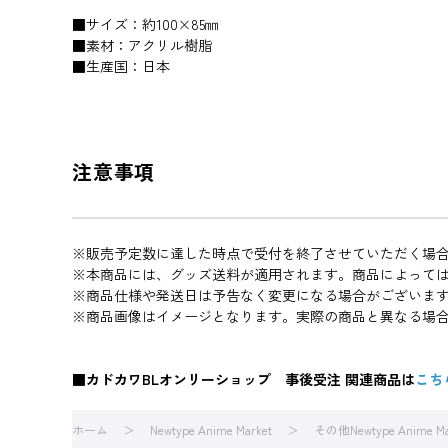
■サイズ：約100×85㎜
■素材：アクリル樹脂
■生産国：日本
注意事項
※販売予定数に達した時点で受付を終了させていただく場
※本商品には、グッズ送料が適用されます。商品によって
※商品仕様や発送日は予告なく変更になる場合がございま
※商品画像はイメージとなります。実際の商品と異なる場
■カドカワBLオンリーショップ 事後受注 関連商品は
こち
ホーム
Newtype Anime Market
その他Newtype Anime M