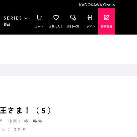
KADOKAWA Group
SERIES
作品
カート
お気に入り
SNS一覧
ログイン
新規登録
王さま！（５）
司
作画：
柊 暁生
イン：
０２９