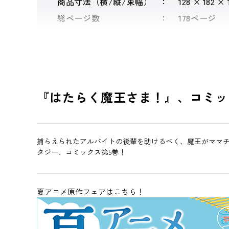
商品寸法（横/縦/束幅）
128 × 182 ×
総ページ数
178ページ
シリーズ
はたらく魔
『はたらく魔王さま！』、コミッ
捕らえられたアルバイトの後輩を助けるべく、魔王がママ
タジー、コミックス第5巻！
夏アニメ原作フェアはこちら！