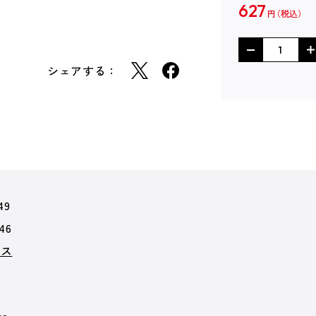
627
円
シェアする：
49
46
クス