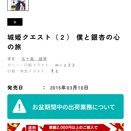
城姫クエスト（２） 僕と銀杏の心
の旅
著者：
五十嵐 雄策
カバー・口絵イラスト：
ｍｉｚ２２
口絵・本文イラスト：
そと
発売日
2015年03月10日