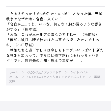
とあるきっかけで“城姫”たちの“城主”となった僕、天城
秋宗はなぜか海に合宿に来ていて――!?
「合宿か……うむ、いいな、何となく胸が躍るような響き
がする」（熊本城）
「わあ、これが本州地方の海なのですねー」（松前城）
「優雅に波打ち際で秋宗様とお茶でも楽しみたいですわ
ね」（小田原城）
城姫たちと過ごす日々は今日もトラブルいっぱい！ 新た
な城姫も加わって、さらには修学旅行にも行っちゃいま
す！でも、旅行先の九州・熊本で異変が――。
ホーム
KADOKAWAブックストア
ライトノベル
ホーム
KADOKAWAラノベ＆コミックグッズストア
電撃
文庫