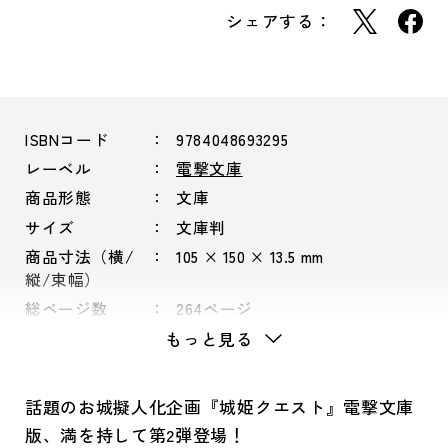
シェアする：
ISBNコード
9784048693295
レーベル
電撃文庫
商品形態
文庫
サイズ
文庫判
商品寸法（横/
105 × 150 × 13.5 mm
縦/束幅）
総ページ数
264ページ
もっと見る
話題のお城擬人化企画『城姫クエスト』電撃文庫
版、満を持して第2弾登場！