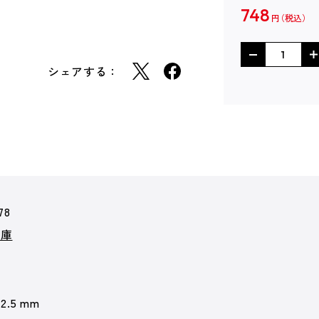
748
円
シェアする：
78
文庫
12.5 mm