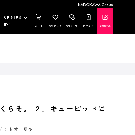
KADOKAWA Group
SERIES
作品
カート
お気に入り
SNS一覧
ログイン
新規登録
くらそ。 ２．キューピッドに
絵：
椋本 夏夜