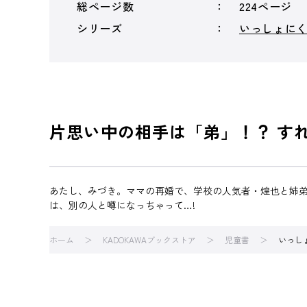
総ページ数
224ページ
シリーズ
いっしょに
片思い中の相手は「弟」！？ す
あたし、みづき。ママの再婚で、学校の人気者・煌也と姉
は、別の人と噂になっちゃって…!
ホーム
KADOKAWAブックストア
児童書
いっし