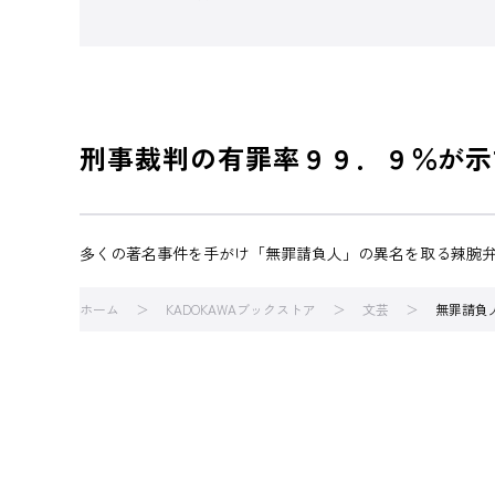
刑事裁判の有罪率９９．９％が示
多くの著名事件を手がけ「無罪請負人」の異名を取る辣腕
ホーム
KADOKAWAブックストア
文芸
無罪請負