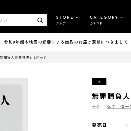
STORE
CATEGORY
ストア
カテゴリ
7/29 令和8年熊本地震の影響による商品のお届け遅延につきまして
罪請負人 刑事弁護とは何か？
無罪請負人
著者：
弘中 惇一
発売日