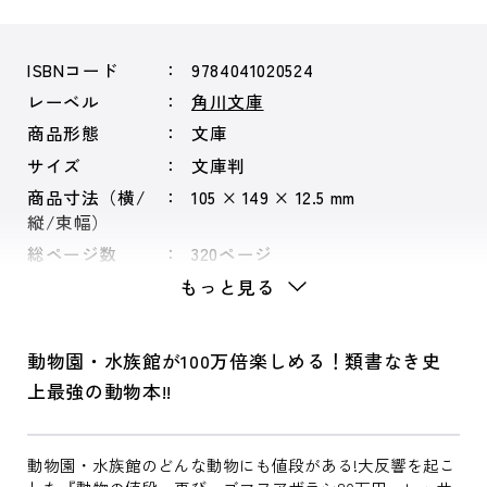
ISBNコード
9784041020524
レーベル
角川文庫
商品形態
文庫
サイズ
文庫判
商品寸法（横/
105 × 149 × 12.5 mm
縦/束幅）
総ページ数
320ページ
もっと見る
動物園・水族館が100万倍楽しめる！類書なき史
上最強の動物本!!
動物園・水族館のどんな動物にも値段がある!大反響を起こ