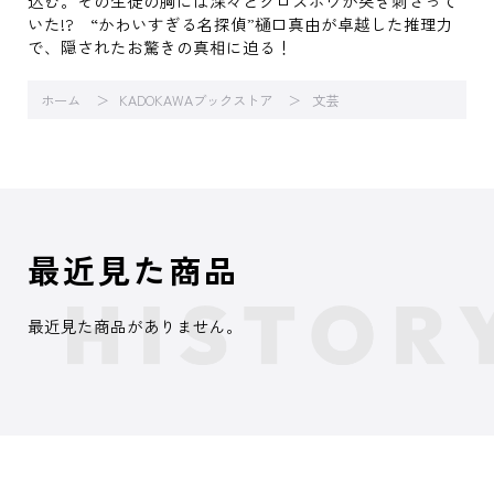
込む。その生徒の胸には深々とクロスボウが突き刺さって
いた!? “かわいすぎる名探偵”樋口真由が卓越した推理力
で、隠されたお驚きの真相に迫る！
ホーム
KADOKAWAブックストア
文芸
最近見た商品
最近見た商品がありません。