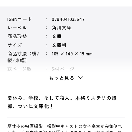
ISBNコード
9784041033647
レーベル
角川文庫
商品形態
文庫
サイズ
文庫判
商品寸法（横/
105 × 149 × 19 mm
縦/束幅）
総ページ数
544ページ
もっと見る
夏休み、学校、そして殺人。本格ミステリの爆
弾、ついに文庫化！
夏休みの映画撮影。撮影中キャストの女子高生が突如倒れ