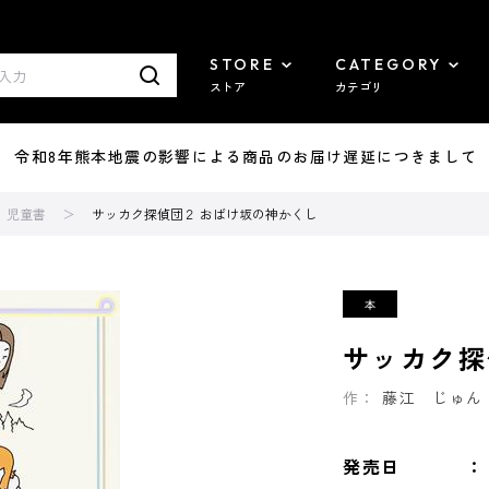
STORE
CATEGORY
ストア
カテゴリ
7/29 令和8年熊本地震の影響による商品のお届け遅延につきまして
児童書
サッカク探偵団２ おばけ坂の神かくし
サッカク探
作：
藤江 じゅん
発売日