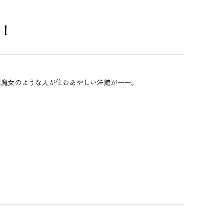
！
は魔女のような人が住むあやしい洋館がーー。