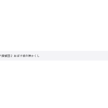
ク探偵団２ おばけ坂の神かくし