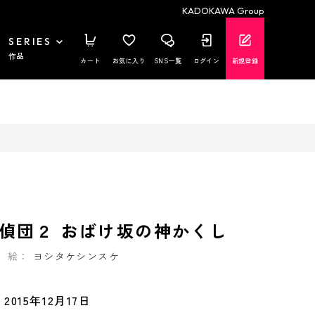
KADOKAWA Group
SERIES
作品
カート
お気に入り
SNS一覧
ログイン
新規登録
偵団２ おばけ坂の神かくし
絵：
ヨシタケシンスケ
2015年12月17日