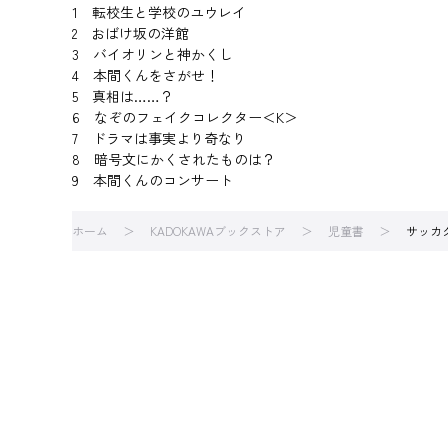
1 転校生と学校のユウレイ
2 おばけ坂の洋館
3 バイオリンと神かくし
4 本間くんをさがせ！
5 真相は……？
6 なぞのフェイクコレクター＜K＞
7 ドラマは事実より奇なり
8 暗号文にかくされたものは？
9 本間くんのコンサート
ホーム
KADOKAWAブックストア
児童書
サッカ