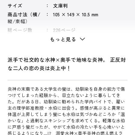
サイズ
文庫判
商品寸法（横/
105 × 149 × 10.5 mm
縦/束幅）
総ページ数
226ページ
もっと見る
派手で社交的な水神×奥手で地味な炎神。 正反対
な二人の恋の炎は炎上中！
炎神の末裔である大学生の螢は、幼馴染を自身の能力で傷
つけてしまった経験から、目立たないように暮らしてき
た。だがある日、幼馴染に勧められた学内バイトで、雇い
主の理学部准教授・水伯に出会う。感情が高ぶると異常に
体温が上昇してしまう螢にも水伯は気づかぬどころか「温
かいな」と過剰なスキンシップを求めてくる。軽薄な水伯
に戸惑う螢だったが、やがて水伯の冷たい手を心地いいと
感じるようになり…!? 溺愛水神×奥手炎神の燃え燃えラ