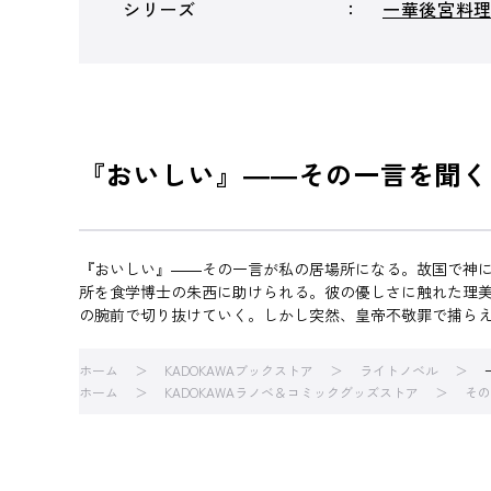
シリーズ
一華後宮料
『おいしい』――その一言を聞く
『おいしい』――その一言が私の居場所になる。故国で神
所を食学博士の朱西に助けられる。彼の優しさに触れた理
の腕前で切り抜けていく。しかし突然、皇帝不敬罪で捕らえ
ホーム
KADOKAWAブックストア
ライトノベル
ホーム
KADOKAWAラノベ＆コミックグッズストア
その