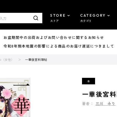
STORE
CATEGORY
ストア
カテゴリ
8/07 お盆期間中の出荷およびお問い合わせに関するお知らせ
7/29 令和8年熊本地震の影響による商品のお届け遅延につきまして
ル（女性）
一華後宮料理帖
一華後宮料
著者：
三川 みり