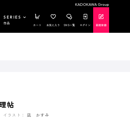
KADOKAWA Group
SERIES
作品
カート
お気に入り
SNS一覧
ログイン
新規登録
理帖
イラスト：
凪 かすみ