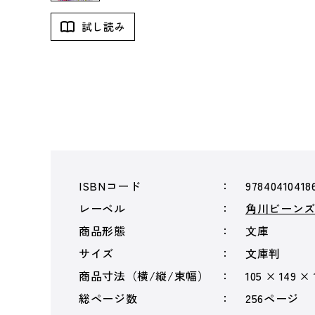
試し読み
ISBNコード
97840410418
レーベル
角川ビーン
商品形態
文庫
サイズ
文庫判
商品寸法（横/縦/束幅）
105 × 149 ×
総ページ数
256ページ