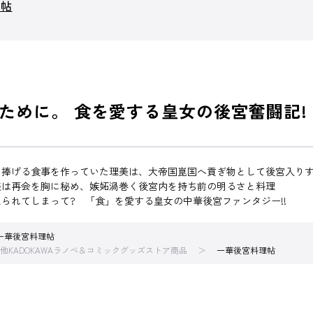
理帖
ために。 食を愛する皇女の後宮奮闘記!
に捧げる食事を作っていた理美は、大帝国崑国へ貢ぎ物として後宮入り
美は再会を胸に秘め、嫉妬渦巻く後宮内を持ち前の明るさと料理
られてしまって? 「食」を愛する皇女の中華後宮ファンタジー!!
一華後宮料理帖
他KADOKAWAラノベ＆コミックグッズストア商品
一華後宮料理帖