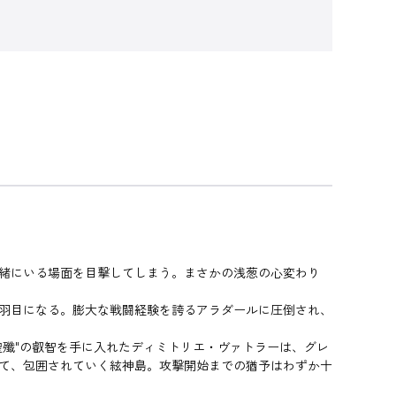
一緒にいる場面を目撃してしまう。まさかの浅葱の心変わり
る羽目になる。膨大な戦闘経験を誇るアラダールに圧倒され、
聖殲"の叡智を手に入れたディミトリエ・ヴァトラーは、グレ
って、包囲されていく絃神島。攻撃開始までの猶予はわずか十