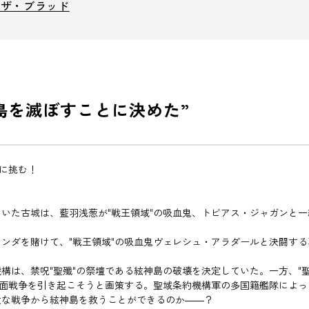
・ザ・ブラッド
島を滅ぼすことに決めた”
渉に挑む！
いた古城は、藍羽浅葱が"戦王領域"の吸血鬼、トビアス・ジャガンと
ンダを賭けて、"戦王領域"の吸血鬼ヴェレシュ・アラダールと決闘す
構は、禁呪"聖殲"の祭壇である絃神島の破壊を決定していた。一方、"
全面戦争を引き起こそうと画策する。聖域条約機構軍の多国籍艦隊によ
大な戦争から絃神島を救うことができるのか――？