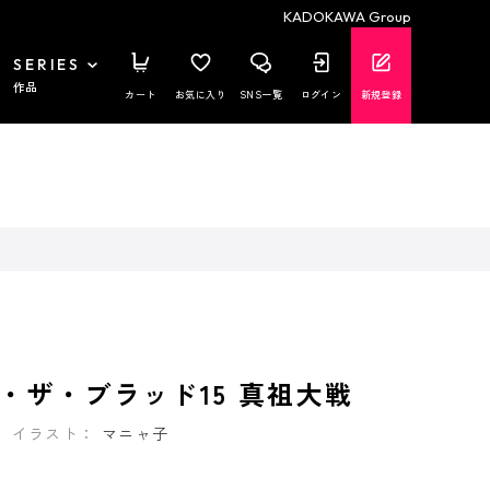
KADOKAWA Group
SERIES
作品
カート
お気に入り
SNS一覧
ログイン
新規登録
・ザ・ブラッド15 真祖大戦
イラスト：
マニャ子