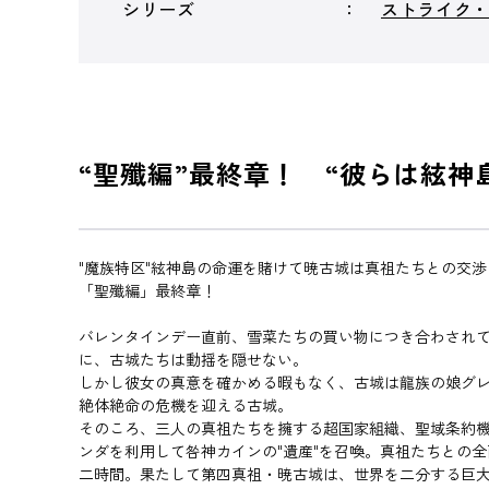
シリーズ
ストライク
“聖殲編”最終章！ “彼らは絃神
"魔族特区"絃神島の命運を賭けて暁古城は真祖たちとの交
「聖殲編」最終章！
バレンタインデー直前、雪菜たちの買い物につき合わされて
に、古城たちは動揺を隠せない。
しかし彼女の真意を確かめる暇もなく、古城は龍族の娘グレ
絶体絶命の危機を迎える古城。
そのころ、三人の真祖たちを擁する超国家組織、聖域条約機
ンダを利用して咎神カインの"遺産"を召喚。真祖たちとの
二時間。果たして第四真祖・暁古城は、世界を二分する巨