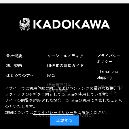
会社概要
ソーシャルメディア
プライバシー
ポリシー
利用規約
LINE IDの連携ガイド
International
はじめての方へ
FAQ
Shipping
よくあるお問い合わせ
特定商取引法に
お問い合わせ/
当サイトでは利用体験の向上およびコンテンツの最適な提供、ト
関する表示
リクエスト
ラフィックの分析を目的としてCookieを使用しています。
サイトの閲覧を継続された場合、Cookieの利用に同意したことも
のといたします。
詳細については
プライバシーポリシー
をご確認ください。
© KADOKAWA CORPORATION
承諾する