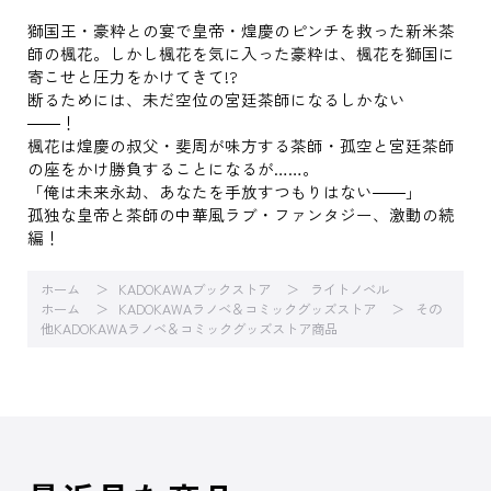
獅国王・豪粋との宴で皇帝・煌慶のピンチを救った新米茶
師の楓花。しかし楓花を気に入った豪粋は、楓花を獅国に
寄こせと圧力をかけてきて!?
断るためには、未だ空位の宮廷茶師になるしかない
――！
楓花は煌慶の叔父・斐周が味方する茶師・孤空と宮廷茶師
の座をかけ勝負することになるが……。
「俺は未来永劫、あなたを手放すつもりはない――」
孤独な皇帝と茶師の中華風ラブ・ファンタジー、激動の続
編！
ホーム
KADOKAWAブックストア
ライトノベル
ホーム
KADOKAWAラノベ＆コミックグッズストア
その
他KADOKAWAラノベ＆コミックグッズストア商品