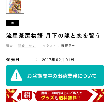
流星茶房物語 月下の龍と恋を誓う
著者：
羽倉 せい
イラスト：
霧夢ラテ
発売日
2017年02月01日