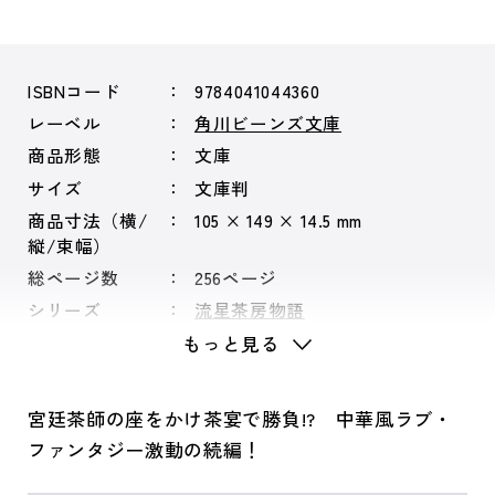
ISBNコード
9784041044360
レーベル
角川ビーンズ文庫
商品形態
文庫
サイズ
文庫判
商品寸法（横/
105 × 149 × 14.5 mm
縦/束幅）
総ページ数
256ページ
シリーズ
流星茶房物語
もっと見る
宮廷茶師の座をかけ茶宴で勝負!? 中華風ラブ・
ファンタジー激動の続編！