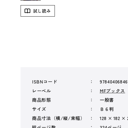
試し読み
ISBNコード
97840406846
レーベル
MFブックス
商品形態
一般書
サイズ
Ｂ６判
商品寸法（横/縦/束幅）
128 × 182 ×
総ページ数
324ページ