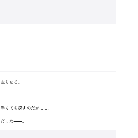
を走らせる。
る手立てを探すのだが……。
のだった――。