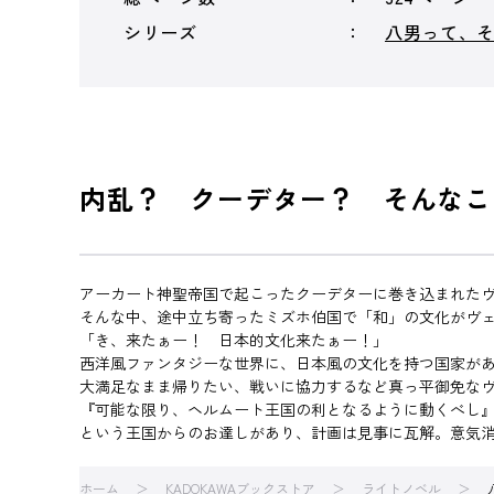
シリーズ
八男って、
内乱？ クーデター？ そんなこ
アーカート神聖帝国で起こったクーデターに巻き込まれた
そんな中、途中立ち寄ったミズホ伯国で「和」の文化がヴ
「き、来たぁー！ 日本的文化来たぁー！」
西洋風ファンタジーな世界に、日本風の文化を持つ国家が
大満足なまま帰りたい、戦いに協力するなど真っ平御免な
『可能な限り、ヘルムート王国の利となるように動くべし
という王国からのお達しがあり、計画は見事に瓦解。意気
ホーム
KADOKAWAブックストア
ライトノベル