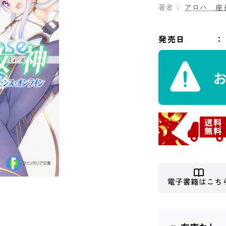
著者：
アロハ 座
発売日
電子書籍はこち