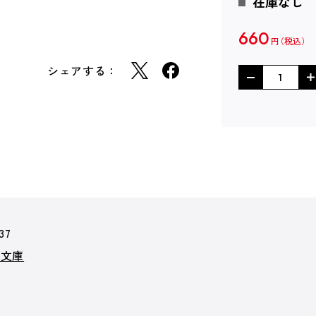
在庫なし
660
円
シェアする：
37
ア文庫