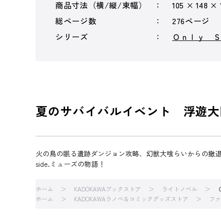
商品寸法（横/縦/束幅）
105 × 148 ×
総ページ数
276ページ
シリーズ
Ｏｎｌｙ 
夏のサバイバルイベント 浮遊大
火の鳥の眠る遺跡ダンジョン攻略、幻獣大喰らいからの撤退
side.ミューズの物語！
ホーム
KADOKAWAブックストア
ライトノベル
ホーム
KADOKAWAラノベ＆コミックグッズストア
ファ