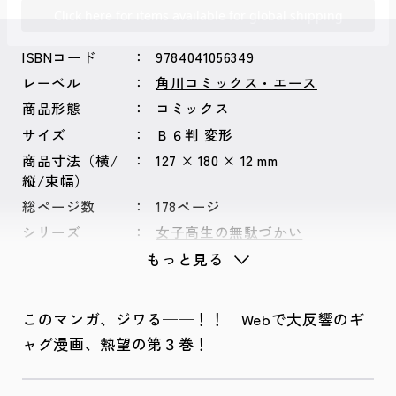
ISBNコード
9784041056349
レーベル
角川コミックス・エース
商品形態
コミックス
サイズ
Ｂ６判 変形
商品寸法（横/
127 × 180 × 12 mm
縦/束幅）
総ページ数
178ページ
シリーズ
女子高生の無駄づかい
もっと見る
このマンガ、ジワる──！！ Webで大反響のギ
ャグ漫画、熱望の第３巻！