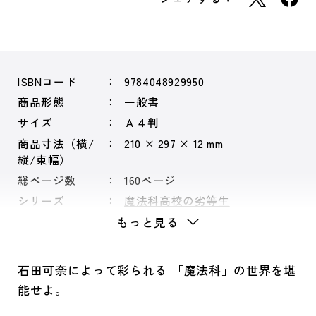
ISBNコード
9784048929950
商品形態
一般書
サイズ
Ａ４判
商品寸法（横/
210 × 297 × 12 mm
縦/束幅）
総ページ数
160ページ
シリーズ
魔法科高校の劣等生
もっと見る
石田可奈によって彩られる 「魔法科」の世界を堪
能せよ。