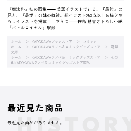
『魔法科』初の画集―― 美麗イラストで辿る、『最強』の
兄と、『最愛』の妹の軌跡。総イラスト250点以上＆描きお
ろしイラストを掲載！ さらに――佐島 勤書き下ろし小説
『バトルロイヤル』収録!!
ホーム
KADOKAWAブックストア
コミック
ホーム
KADOKAWAラノベ＆コミックグッズストア
電撃
文庫
ホーム
KADOKAWAラノベ＆コミックグッズストア
その
他KADOKAWAラノベ＆コミックグッズストア商品
最近見た商品
最近見た商品がありません。