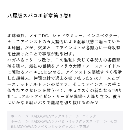
八房版スパロボ新章第３巻!!
地球連邦、ノイエDC、シャドウミラー、インスペクター、
そしてアインストの五大勢力による混戦状態に陥っていた
地球圏。だが、突如としてアインストが各勢力に一斉攻撃
を仕掛けたことで事態が動き出す。
ハガネ＆ヒリュウ改は、この混乱に乗じて各勢力の各個撃
破を狙い、最初の目標をアフリカ大陸・アースクレイドル
に陣取るノイエDCに定める。アインストを撃滅すべく復活
した超機人、仲間の絆で過去を振り払ったSRXチームとブ
ーステッドチルドレンのゼオラ、そしてアインストの手に
落ちたエクセレンを救うべく、キョウスケの新たなる“切り
札”……アルトアイゼン・リーゼが戦場へと降り立つ。彼ら
はいかなる戦いぶりで難局を切り抜けるのか？
ホーム
KADOKAWAブックストア
コミック
ホーム
KADOKAWAラノベ＆コミックグッズストア
その
他KADOKAWAラノベ＆コミックグッズストア商品