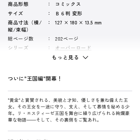
商品形態
コミックス
サイズ
Ｂ６判 変形
商品寸法（横/
127 × 180 × 13.5 mm
縦/束幅）
総ページ数
202ページ
シリーズ
オーバーロード
もっと見る
ついに"王国編"開幕！
"黄金"と賞賛される、美貌と才知、優しさを兼ね備えた王
女。その王女を一途に守り、支え、そして慕情を秘める少
年。リ・エスティーゼ王国を舞台に繰り広げられる絢爛豪
華な物語――そして、その裏側をご覧あれ。