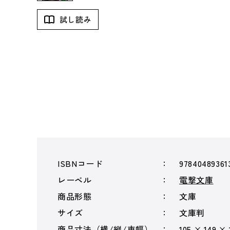
試し読み
ISBNコード
97840489361
レーベル
電撃文庫
商品形態
文庫
サイズ
文庫判
商品寸法（横/縦/束幅）
105 × 149 ×