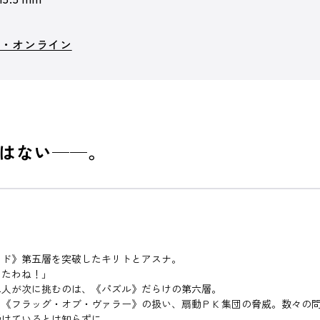
ト・オンライン
はない──。
ッド》第五層を突破したキリトとアスナ。
ったわね！」
人が次に挑むのは、《パズル》だらけの第六層。
《フラッグ・オブ・ヴァラー》の扱い、扇動ＰＫ集団の脅威。数々の問
受けているとは知らずに――。