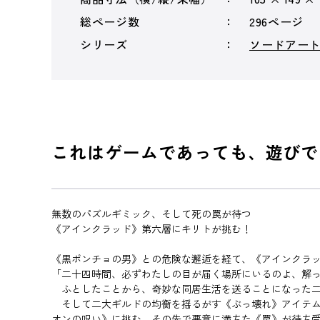
総ページ数
296ページ
シリーズ
ソードアー
これはゲームであっても、遊びで
無数のパズルギミック、そして死の罠が待つ
《アインクラッド》第六層にキリトが挑む！
《黒ポンチョの男》との危険な邂逅を経て、《アインクラ
「二十四時間、必ずわたしの目が届く場所にいるのよ、解
ふとしたことから、奇妙な同居生活を送ることになった二
そして二大ギルドの均衡を揺るがす《ぶっ壊れ》アイテム
オンの呪い》に挑む。その先で悪意に満ちた《罠》が待ち