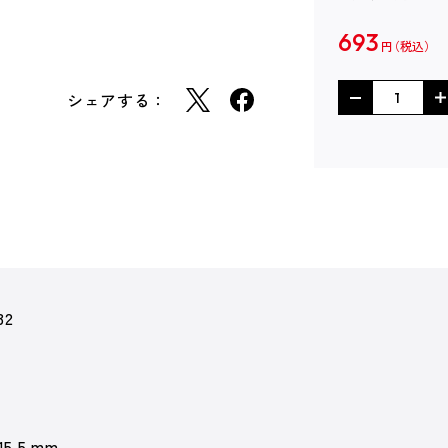
693
円
シェアする：
32
 15.5 mm