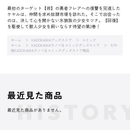
最初のターゲット【術】の勇者フレアへの復讐を完遂した
ケヤルは、仲間を求め奴隷市場を訪れた。そこで出会った
のは、決して心を開かない氷狼族の少女セツナ。【回復】
を駆使して獣人少女を飼いならす待望の第2巻！
ホーム
KADOKAWAブックストア
コミック
ホーム
KADOKAWAラノベ＆コミックグッズストア
その
他KADOKAWAラノベ＆コミックグッズストア商品
最近見た商品
最近見た商品がありません。