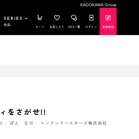
KADOKAWA Group
SERIES
作品
カート
お気に入り
SNS一覧
ログイン
新規登録
ィをさがせ!!
絵：
ぽと
監修：
ニンテンドースターズ株式会社