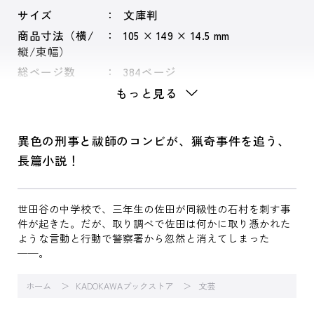
サイズ
文庫判
商品寸法（横/
105 × 149 × 14.5 mm
縦/束幅）
総ページ数
384ページ
もっと見る
異色の刑事と祓師のコンビが、猟奇事件を追う、
長篇小説！
世田谷の中学校で、三年生の佐田が同級性の石村を刺す事
件が起きた。だが、取り調べで佐田は何かに取り憑かれた
ような言動と行動で警察署から忽然と消えてしまった
──。
ホーム
KADOKAWAブックストア
文芸