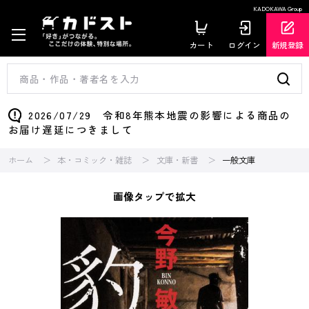
KADOKAWA Group
カート
ログイン
新規登録
2026/07/29 令和8年熊本地震の影響による商品の
お届け遅延につきまして
ホーム
本・コミック・雑誌
文庫・新書
一般文庫
画像タップで拡大