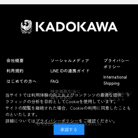
会社概要
ソーシャルメディア
プライバシー
ポリシー
利用規約
LINE IDの連携ガイド
International
はじめての方へ
FAQ
Shipping
よくあるお問い合わせ
特定商取引法に
お問い合わせ/
当サイトでは利用体験の向上およびコンテンツの最適な提供、ト
関する表示
リクエスト
ラフィックの分析を目的としてCookieを使用しています。
サイトの閲覧を継続された場合、Cookieの利用に同意したことも
のといたします。
詳細については
プライバシーポリシー
をご確認ください。
© KADOKAWA CORPORATION
承諾する