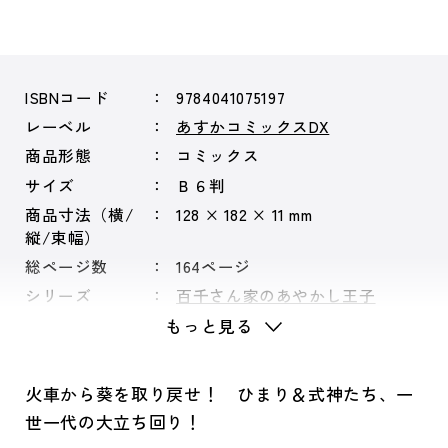
ISBNコード
9784041075197
レーベル
あすかコミックスDX
商品形態
コミックス
サイズ
Ｂ６判
商品寸法（横/
128 × 182 × 11 mm
縦/束幅）
総ページ数
164ページ
シリーズ
百千さん家のあやかし王子
もっと見る
火車から葵を取り戻せ！ ひまり＆式神たち、一
世一代の大立ち回り！