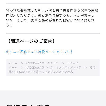
奪われた葵を救うため、八渦と共に異界にある火車の屋敷
に侵入したひまり。葵と無事再会するも、何かがおかし
い？ そして、火車と葵の隠された秘密がついに語られ
る！
【関連ページのご案内】
冬アニメ原作フェア特設ページはこちら！
ホーム
KADOKAWAブックストア
コミック
ホーム
KADOKAWAラノベ＆コミックグッズストア
その
他KADOKAWAラノベ＆コミックグッズストア商品