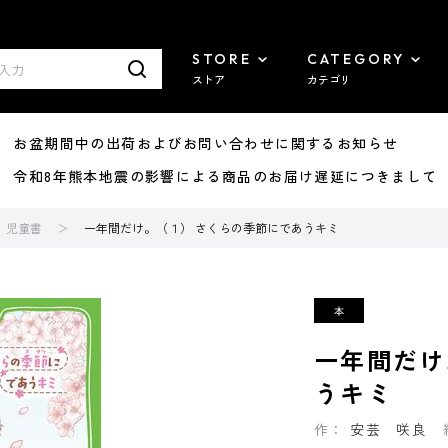
STORE
CATEGORY
ストア
カテゴリ
8/07 お盆期間中の出荷およびお問い合わせに関するお知らせ
7/29 令和8年熊本地震の影響による商品のお届け遅延につきまして
児童書
一年間だけ。（１） さくらの季節にであうキミ
一年間だけ
うキミ
作：
安芸 咲良