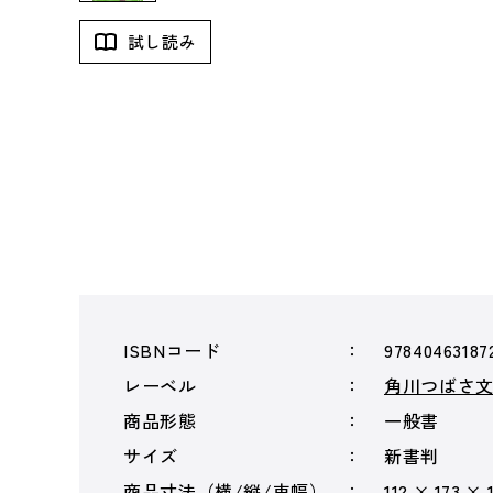
試し読み
ISBNコード
97840463187
レーベル
角川つばさ
商品形態
一般書
サイズ
新書判
商品寸法（横/縦/束幅）
112 × 173 × 