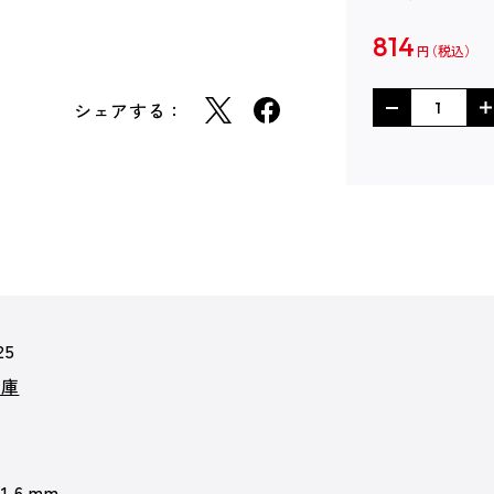
814
円
シェアする：
25
文庫
11.6 mm