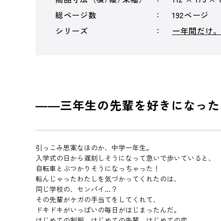
総ページ数
192ページ
シリーズ
一年間だけ
――三年生の先輩を好きになった
引っこみ思案なほのか、中学一年生。
入学式の日から遅刻しそうになって急いで歩いていると、
自転車とぶつかりそうになっちゃった！
転んじゃったわたしを気づかってくれたのは、
同じ学校の、センパイ…？
その先輩がケガの手当てをしてくれて、
ドキドキがいっぱいの毎日がはじまったんだ。
はじめての制服、はじめての先輩、はじめての恋。