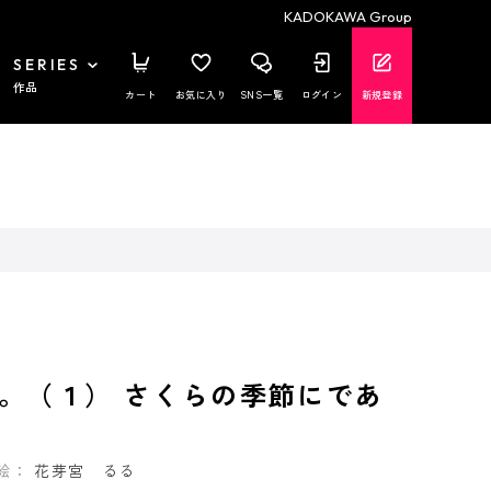
KADOKAWA Group
SERIES
作品
カート
お気に入り
SNS一覧
ログイン
新規登録
。（１） さくらの季節にであ
絵：
花芽宮 るる