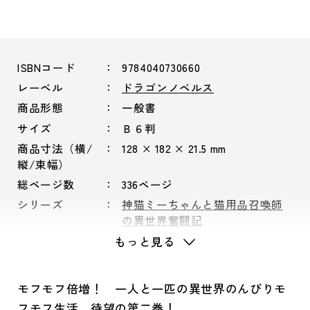
ISBNコード
9784040730660
レーベル
ドラゴンノベルス
商品形態
一般書
サイズ
Ｂ６判
商品寸法（横/
128 × 182 × 21.5 mm
縦/束幅）
総ページ数
336ページ
シリーズ
神猫ミーちゃんと猫用品召喚師
の異世界奮闘記
もっと見る
モフモフ倍増！ 一人と一匹の異世界のんびりモ
フモフ生活、待望の第二巻！