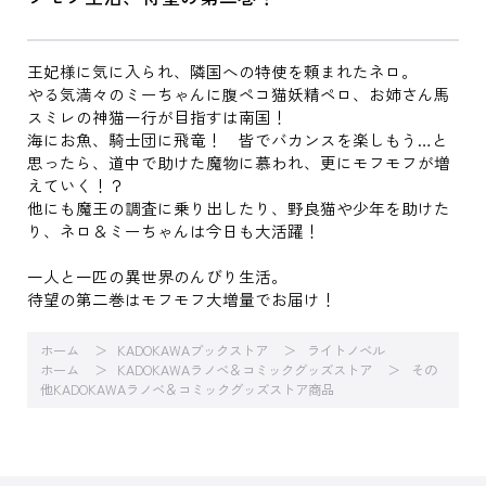
王妃様に気に入られ、隣国への特使を頼まれたネロ。
やる気満々のミーちゃんに腹ペコ猫妖精ペロ、お姉さん馬
スミレの神猫一行が目指すは南国！
海にお魚、騎士団に飛竜！ 皆でバカンスを楽しもう…と
思ったら、道中で助けた魔物に慕われ、更にモフモフが増
えていく！？
他にも魔王の調査に乗り出したり、野良猫や少年を助けた
り、ネロ＆ミーちゃんは今日も大活躍！
一人と一匹の異世界のんびり生活。
待望の第二巻はモフモフ大増量でお届け！
ホーム
KADOKAWAブックストア
ライトノベル
ホーム
KADOKAWAラノベ＆コミックグッズストア
その
他KADOKAWAラノベ＆コミックグッズストア商品