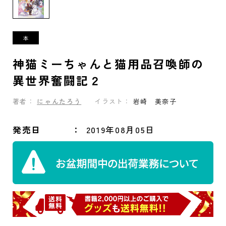
神猫ミーちゃんと猫用品召喚師の
異世界奮闘記２
著者：
にゃんたろう
イラスト：
岩崎 美奈子
発売日
2019年08月05日