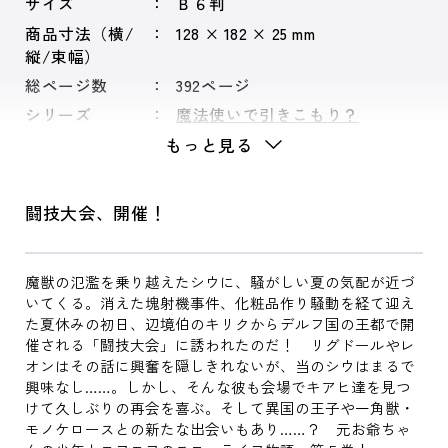
サイズ
Ｂ６判
商品寸法（横/
128 × 182 × 25 mm
縦/束幅）
総ページ数
392ページ
シリーズ
魔法使いで引きこもり？
もっと見る
闘技大会、開催！
魔獣の氾濫を乗り越えたシウに、騒がしい夏の気配が近づ
いてくる。消えた塊射機事件、化粧品作り騒動を経て迎え
た夏休みの初日、辺境伯のキリクからデルフ国の王都で開
催される「闘技大会」に誘われたのだ！ リグドールやレ
オンはその話に興奮を隠しきれないが、当のシウはまるで
興味なし……。しかし、そんな彼も会場でキアヒ達を見つ
けて久しぶりの再会を喜ぶ。そして異国の王子や一角獣・
モノケロースとの新たな出会いもあり……？ 元お爺ちゃ