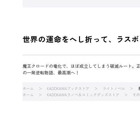
世界の運命をへし折って、ラスボ
魔王クロードの竜化で、ほぼ成立してしまう破滅ルート。正
の一発逆転物語、最高潮へ！
ホーム
KADOKAWAブックストア
ライトノベル
ホーム
KADOKAWAラノベ＆コミックグッズストア
その