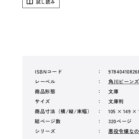
試し読み
ISBNコード
97840410826
レーベル
角川ビーン
商品形態
文庫
サイズ
文庫判
商品寸法（横/縦/束幅）
105 × 149 ×
総ページ数
320ページ
シリーズ
悪役令嬢な