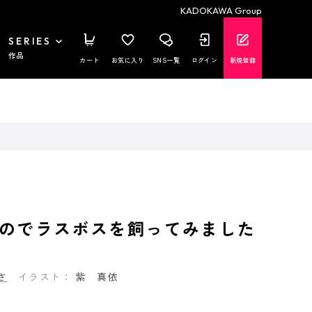
KADOKAWA Group
SERIES
作品
カート
お気に入り
SNS一覧
ログイン
新規登録
のでラスボスを飼ってみました
さ
イラスト：
紫 真依