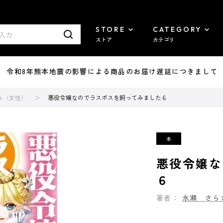
STORE
CATEGORY
ストア
カテゴリ
7/29 令和8年熊本地震の影響による商品のお届け遅延につきまして
ル（女性）
悪役令嬢なのでラスボスを飼ってみました６
悪役令嬢な
６
著者：
永瀬 さら