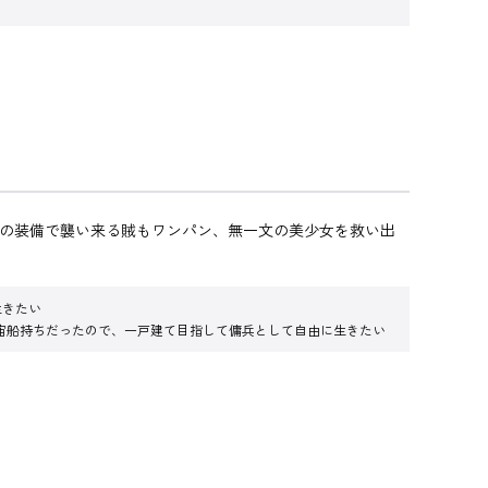
りの装備で襲い来る賊もワンパン、無一文の美少女を救い出
生きたい
宙船持ちだったので、一戸建て目指して傭兵として自由に生きたい