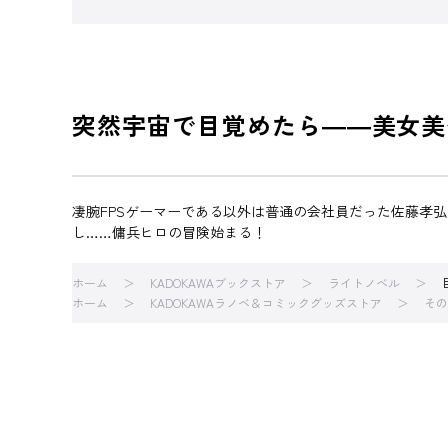
突然宇宙で目覚めたら――美女美
凄腕FPSゲーマーである以外は普通の会社員だった佐藤孝
し……傭兵ヒロの冒険始まる！
ホーム
KADOKAWAブックストア
ライトノベル
ホーム
KADOKAWAラノベ＆コミックグッズストア
その