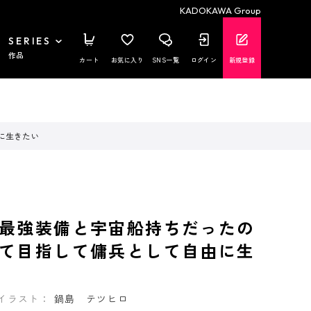
KADOKAWA Group
SERIES
作品
カート
お気に入り
SNS一覧
ログイン
新規登録
に生きたい
最強装備と宇宙船持ちだったの
て目指して傭兵として自由に生
イラスト：
鍋島 テツヒロ