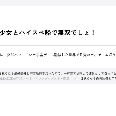
少女とハイスペ船で無双でしょ！
弘は、突然ハマっていた宇宙ゲーに酷似した世界で目覚めた。ゲーム通
目覚めたら最強装備と宇宙船持ちだったので、一戸建て目指して傭兵として自由に
他KADOKAWAラノベ＆コミックグッズストア商品
目覚めたら最強装備と宇