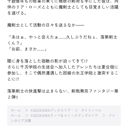
十数億年もの修業の果てに極限の剣術を手にした彼は、同
伴のリア・ローズとともに魔剣士としても目覚ましい活躍
を遂げる。
魔剣士として活動の日々を送るなか――
「あはぁ、やっと会えたぁ……久しぶりだねぇ、落第剣士
くん？」
「お前、まさか……」
闇に身を落とした宿敵の影が迫ってきて!?
さらに千刃学院の生徒会へ加入したアレンたちは夏合宿に
参加し、そこで偶然遭遇した因縁の氷王学院と激突するこ
とに!?
落第剣士の快進撃は止まらない、剣戟無双ファンタジー第
２弾!!
ホーム
KADOKAWAブックストア
ライトノベル
ホーム
KADOKAWAラノベ＆コミックグッズストア
ファ
ンタジア文庫