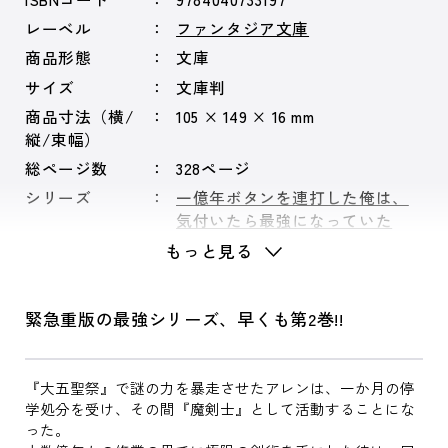
レーベル
ファンタジア文庫
商品形態
文庫
サイズ
文庫判
商品寸法（横/
105 × 149 × 16 mm
縦/束幅）
総ページ数
328ページ
シリーズ
一億年ボタンを連打した俺は、
気付いたら最強になっていた
もっと見る
緊急重版の最強シリーズ、早くも第2巻!!
『大五聖祭』で謎の力を暴走させたアレンは、一か月の停
学処分を受け、その間『魔剣士』として活動することにな
った。