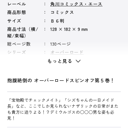
レーベル
角川コミックス・エース
商品形態
コミックス
サイズ
Ｂ６判
商品寸法（横/
128 × 182 × 9 mm
縦/束幅）
総ページ数
130ページ
シリーズ
オーバーロード
もっと見る
抱腹絶倒の オーバーロードスピンオフ第５巻！
「宝物殿でチェックメイト」「シズちゃんの一日メイド
長」など、ここでしか見られないナザリックの日常がまた
も貴方に迫りよる！？デミウルゴスの○○○男な姿も必
見！