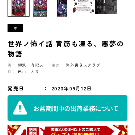
世界ノ怖イ話 背筋も凍る、悪夢の
物語
著：
柳沢 有紀夫
協力：
海外書き人クラブ
絵：
遠山 えま
発売日
2020年09月12日