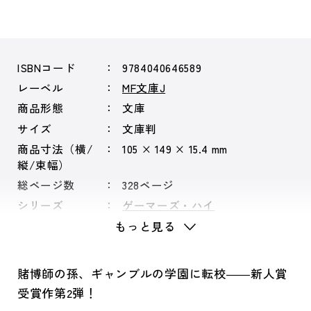
ISBNコード
9784040646589
レーベル
MF文庫J
商品形態
文庫
サイズ
文庫判
商品寸法（横/
105 × 149 × 15.4 mm
縦/束幅）
総ページ数
328ページ
シリーズ
ゲーマーズ・ハイ
もっと見る
賭博師の孫、ギャンブルの学園に転校――新人賞
受賞作第2弾！