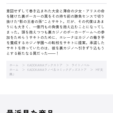
意図せずして巻き込まれた大金と薄命の少女・アリスの命
を賭けた裏ポーカーの罠をその持ち前の勝負センスで切り
抜けた“影の王者の孫”ことサキト。だが、その代償はあま
りにも大きく、一億円もの負債を抱え込むことになってし
まった。頭を抱えつつも裏カジノのポーカーゲームへの参
加をためらうサキトのために、エレーナはカジノの働き手
を養成するカジノ学園への転校をサキトに提案。承諾した
サキトを待っていたのは、彼を裏カジノへ引きずり込もう
とする新たなる罠だった――！
ホーム
KADOKAWAブックストア
ライトノベル
ホーム
KADOKAWAラノベ＆コミックグッズストア
MF文
庫J
最近見た商品