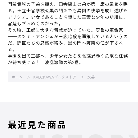
門閥貴族の子弟を抑え、田舎騎士の弟が第一席の栄誉を賜
る。王立士官学校≪黒の門≫でも異例の快挙を成し遂げた
アリシア。少女であることを隠した華奢な少年の功績に、
宮廷もざわめくのだった。
その頃、王都に大きな脅威が迫っていた。灰色の革命家
──タツミ・アンジュが王族暗殺を画策しているというの
だ。廷臣たちの思惑が絡み、黒の門へ護衛の任が下され
る。
学園を出て王都へ。少年少女たちを陰謀渦巻く危険な任務
が待ち受ける！ 波乱激動の第2巻。
ホーム
KADOKAWAブックストア
文芸
最近見た商品