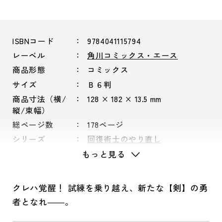
ISBNコード
9784041115794
レーベル
角川コミックス・エース
商品形態
コミックス
サイズ
Ｂ６判
商品寸法（横/
128 × 182 × 13.5 mm
縦/束幅）
総ページ数
178ページ
シリーズ
回復術士のやり直し
もっと見る
クレハ覚醒！ 試練を乗り越え、新たな【剣】の勇
者となれ――。