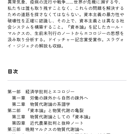
異常気象、疫病の流行や戦争……世界が危機に瀕する今、
私たちは誰も取り残すことなく、これらの問題を解決する
ための道筋を探さなくてはならない。資本主義の暴力性や
破壊性を正確に認識し、その上で、資本主義とは異なる社
会システムを構築すること。『資本論』を記したカール・
マルクスの、生前未刊行のノートからエコロジーの思想を
汲み取り分析する。ドイッチャー記念賞受賞作。スラヴォ
イ・ジジェクの解説も収録。
目次
第一部 経済学批判とエコロジー
第一章 労働の疎外から自然の疎外へ
第二章 物質代謝論の系譜学
第二部 『資本論』と物質代謝の亀裂
第三章 物質代謝論としての『資本論』
第四章 近代農業批判と抜粋ノート
第三部 晩期マルクスの物質代謝論へ