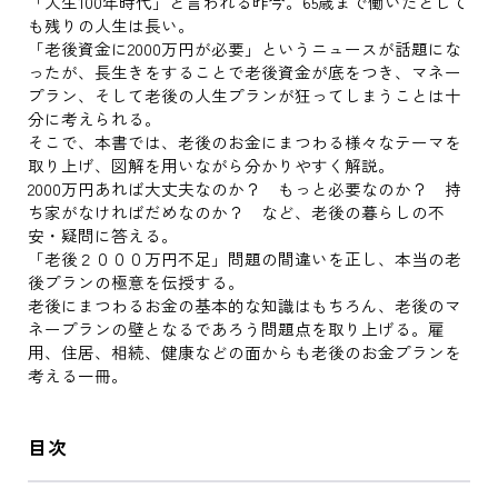
「人生100年時代」と言われる昨今。65歳まで働いたとして
も残りの人生は長い。
「老後資金に2000万円が必要」というニュースが話題にな
ったが、長生きをすることで老後資金が底をつき、マネー
プラン、そして老後の人生プランが狂ってしまうことは十
分に考えられる。
そこで、本書では、老後のお金にまつわる様々なテーマを
取り上げ、図解を用いながら分かりやすく解説。
2000万円あれば大丈夫なのか？ もっと必要なのか？ 持
ち家がなければだめなのか？ など、老後の暮らしの不
安・疑問に答える。
「老後２０００万円不足」問題の間違いを正し、本当の老
後プランの極意を伝授する。
老後にまつわるお金の基本的な知識はもちろん、老後のマ
ネープランの壁となるであろう問題点を取り上げる。雇
用、住居、相続、健康などの面からも老後のお金プランを
考える一冊。
目次