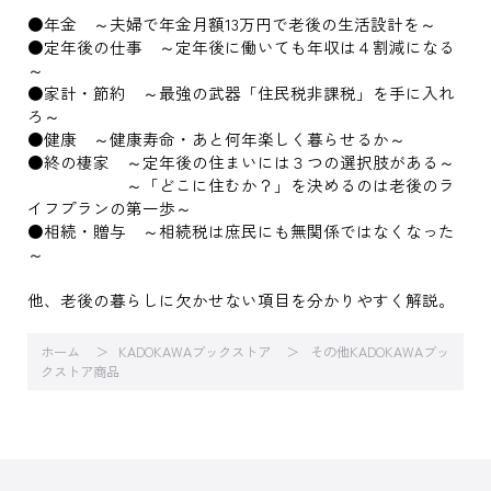
●年金 ～夫婦で年金月額13万円で老後の生活設計を～
●定年後の仕事 ～定年後に働いても年収は４割減になる
～
●家計・節約 ～最強の武器「住民税非課税」を手に入れ
ろ～
●健康 ～健康寿命・あと何年楽しく暮らせるか～
●終の棲家 ～定年後の住まいには３つの選択肢がある～
～「どこに住むか？」を決めるのは老後のラ
イフプランの第一歩～
●相続・贈与 ～相続税は庶民にも無関係ではなくなった
～
他、老後の暮らしに欠かせない項目を分かりやすく解説。
ホーム
KADOKAWAブックストア
その他KADOKAWAブッ
クストア商品