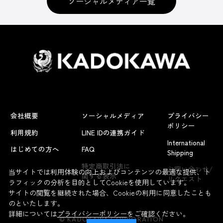
ソーシャルメディア一覧
会社概要
ソーシャルメディア
プライバシー
ポリシー
利用規約
LINE IDの連携ガイド
International
はじめての方へ
FAQ
Shipping
よくあるお問い合わせ
特定商取引法に
お問い合わせ/
当サイトでは利用体験の向上およびコンテンツの最適な提供、ト
関する表示
リクエスト
ラフィックの分析を目的としてCookieを使用しています。
サイトの閲覧を継続された場合、Cookieの利用に同意したことも
のといたします。
詳細については
プライバシーポリシー
をご確認ください。
© KADOKAWA CORPORATION