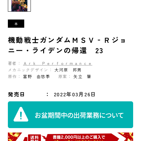
機動戦士ガンダムＭＳＶ‐Ｒジョ
ニー・ライデンの帰還 23
著者：
Ａｒｋ Ｐｅｒｆｏｒｍａｎｃｅ
メカニックデザイン：
大河原 邦男
原作：
富野 由悠季
原案：
矢立 肇
発売日
2022年03月26日