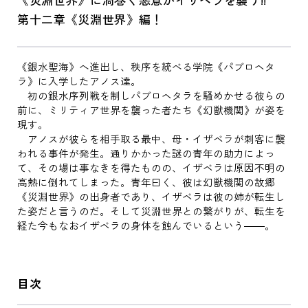
第十二章《災淵世界》編！
《銀水聖海》へ進出し、秩序を統べる学院《パブロヘタ
ラ》に入学したアノス達。
初の銀水序列戦を制しパブロヘタラを騒めかせる彼らの
前に、ミリティア世界を襲った者たち《幻獣機関》が姿を
現す。
アノスが彼らを相手取る最中、母・イザベラが刺客に襲
われる事件が発生。通りかかった謎の青年の助力によっ
て、その場は事なきを得たものの、イザベラは原因不明の
高熱に倒れてしまった。青年曰く、彼は幻獣機関の故郷
《災淵世界》の出身者であり、イザベラは彼の姉が転生し
た姿だと言うのだ。そして災淵世界との繋がりが、転生を
経た今もなおイザベラの身体を蝕んでいるという――。
目次