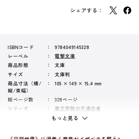
シェアする：
ISBNコード
9784049145328
レーベル
電撃文庫
商品形態
文庫
サイズ
文庫判
商品寸法（横/
105 × 149 × 15.4 mm
縦/束幅）
総ページ数
328ページ
シリーズ
魔王学院の不適合者
もっと見る
《災淵世界》に渦巻く悪意がイザベラを襲う!!