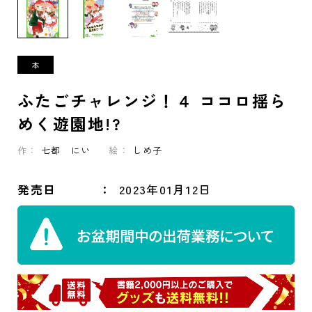
ふたごチャレンジ！４ ココロ揺ら
めく遊園地!?
作：
七都 にい
絵：
しめ子
発売日
2023年01月12日