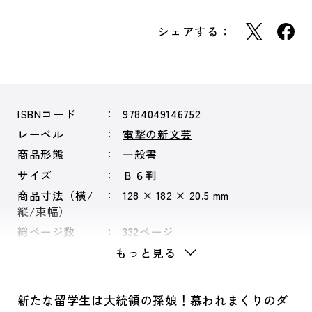
シェアする：
ISBNコード
9784049146752
レーベル
電撃の新文芸
商品形態
一般書
サイズ
Ｂ６判
商品寸法（横/
128 × 182 × 20.5 mm
縦/束幅）
総ページ数
332ページ
もっと見る
新たな留学生は大統領の孫娘！慕われまくりのダ