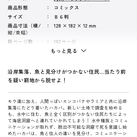
商品形態
コミックス
サイズ
Ｂ６判
商品寸法（横/
128 × 182 × 12 mm
縦/束幅）
総ページ数
162ページ
もっと見る
沿岸集落、魚と見分けがつかない住民…当たり前
を疑い窮地から脱せよ！
モウ達に加え、人間っぽいエンコバナやラミアと共に沿岸
集落にたどり着いたハカバ。新しい土地で調査を始める
も、水中に住む、魚と全く区別がつかない住民たちによっ
て海底洞窟へと連れていかれてしまう！ 水中種族とコミュ
ニケーションが取れず、脱出不可能な洞窟で死を意識し始
めたハカバは、魚と住人の違いを見分け、コミュニケーシ