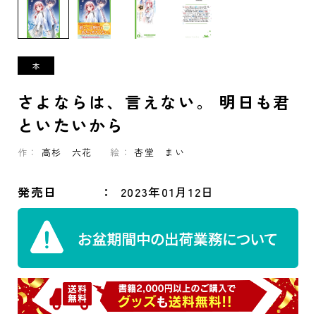
さよならは、言えない。 明日も君
といたいから
作：
高杉 六花
絵：
杏堂 まい
発売日
2023年01月12日