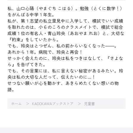
私、山口心陽（やまぐち こはる）。勉強（とくに数学！）
をがんばる中学１年生。
私が、第１志望の私立里見中に入学して、模試でいい成績
を取れたのは、小６のころのクラスメイトで、模試で総合
成績１位の有名人・青山玲央（あおやま れお）と、大切な
『約束』をしていたから。
でも、玲央はとつぜん、私の前からいなくなった――。
あれから１年。病院で、玲央と再会！
せっかく会えたのに、玲央は私をつきはなして、『さよな
ら』を告げてきた。
でも、その言葉には、私に言えない秘密があるみたい。玲
央は私の大切な人だって、伝えたいのに…！
せつない願いが心を動かす、あきらめたくない想いの物
語。
ホーム
KADOKAWAブックストア
児童書