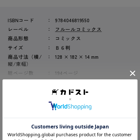
ISBNコード
9784046819550
レーベル
フルールコミックス
商品形態
コミックス
サイズ
Ｂ６判
商品寸法（横/
128 × 182 × 14 mm
縦/束幅）
総ページ数
194ページ
もっと見る
αの御曹司×Ωの執事――ふたりの叶わぬ欲情を描
いた珠玉のオメガバース！
一族全員がαである由緒正しい家柄の一条家。