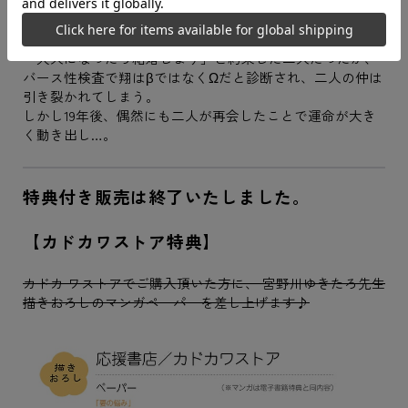
そこに代々仕えてきたβ家系の朝桐家の翔と、
一条家の御曹司である要は、幼い頃からお互いに想い合う
仲。
「大人になったら結婚しよう」と約束した二人だったが、
バース性検査で翔はβではなくΩだと診断され、二人の仲は
引き裂かれてしまう。
しかし19年後、偶然にも二人が再会したことで運命が大き
く動き出し…。
特典付き販売は終了いたしました。
【カドカワストア特典】
カドカ ワストアでご購入頂いた方に、 宮野川ゆきたろ先生
描きおろしのマンガペーパーを差し上げます♪