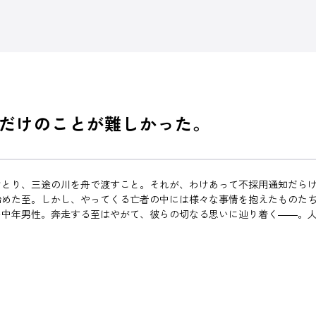
だけのことが難しかった。
けとり、三途の川を舟で渡すこと。それが、わけあって不採用通知だら
始めた至。しかし、やってくる亡者の中には様々な事情を抱えたものた
い中年男性。奔走する至はやがて、彼らの切なる思いに辿り着く――。