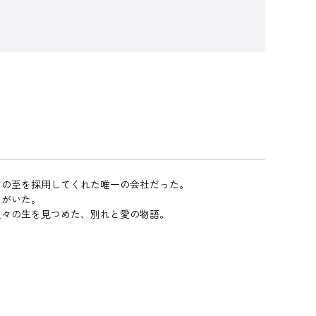
けの至を採用してくれた唯一の会社だった。
ちがいた。
人々の生を見つめた、別れと愛の物語。