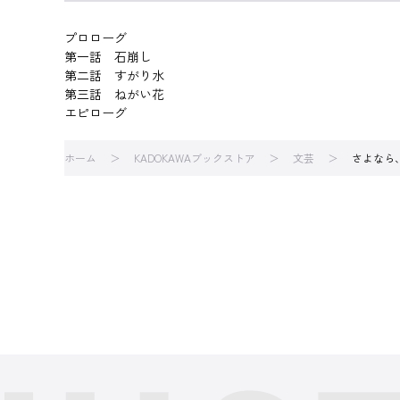
プロローグ
第一話 石崩し
第二話 すがり水
第三話 ねがい花
エピローグ
ホーム
KADOKAWAブックストア
文芸
さよなら