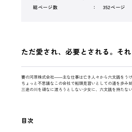
総ページ数
352ページ
ただ愛され、必要とされる。それ
賽の河原株式会社――主な仕事は亡き人々から六文銭をう
ちょっと不思議なこの会社で船頭見習いとしての道を歩み
三途の川を頑なに渡ろうとしない少女に、六文銭を持たな
目次