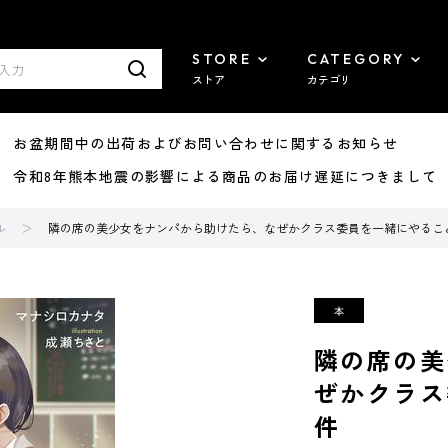
STORE
CATEGORY
ストア
カテゴリ
8/07 お盆期間中の出荷およびお問い合わせに関するお知らせ
7/29 令和8年熊本地震の影響による商品のお届け遅延につきまして
ル
隣の席の美少女をナンパから助けたら、なぜかクラス委員を一緒にやるこ
隣の席の美
ぜかクラス
件