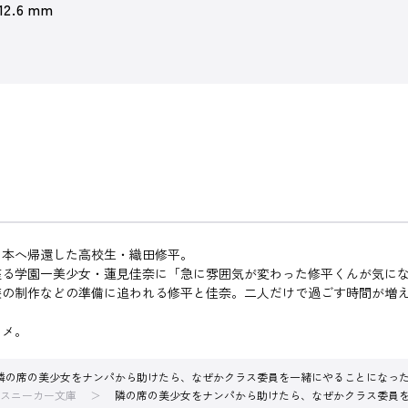
 12.6 mm
本へ帰還した高校生・織田修平。
る学園一美少女・蓮見佳奈に「急に雰囲気が変わった修平くんが気にな
の制作などの準備に追われる修平と佳奈。二人だけで過ごす時間が増え
コメ。
隣の席の美少女をナンパから助けたら、なぜかクラス委員を一緒にやることになっ
スニーカー文庫
隣の席の美少女をナンパから助けたら、なぜかクラス委員