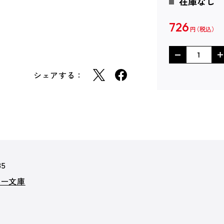
在庫なし
726
円
シェアする：
35
カー文庫