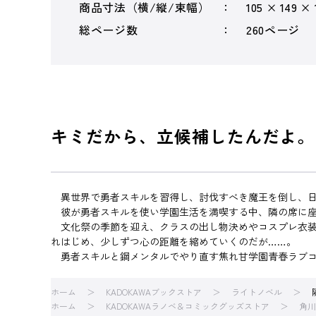
商品寸法（横/縦/束幅）
105 × 149 ×
総ページ数
260ページ
キミだから、立候補したんだよ。
異世界で勇者スキルを習得し、討伐すべき魔王を倒し、日
彼が勇者スキルを使い学園生活を満喫する中、隣の席に座
文化祭の季節を迎え、クラスの出し物決めやコスプレ衣装
れはじめ、少しずつ心の距離を縮めていくのだが……。
勇者スキルと鋼メンタルでやり直す焦れ甘学園青春ラブ
ホーム
KADOKAWAブックストア
ライトノベル
ホーム
KADOKAWAラノベ＆コミックグッズストア
角川